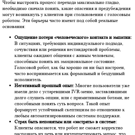
Чтобы выстроить процесс перехода максимально гладко,
необходимо сначала понять, какие опасения и предубеждения
могут возникнуть у клиентов при столкновении с голосовым
роботом. Эти барьеры часто имеют под собой реальные
основания:
Ощущение потери «человеческого» контакта и эмпатии:
В ситуациях, требующих индивидуального подхода,
сочувствия или решения нестандартной проблемы,
клиенты ожидают общения с живым человеком,
способным понять их эмоциональное состояние.
Голосовой робот, как бы хорошо он ни был настроен,
часто воспринимается как формальный и бездушный
исполнитель.
Негативный прошлый опыт:
Многие пользователи уже
имели дело с устаревшими IVR-меню, заставлявшими
долго слушать опции, или с примитивными ботами, не
способными понять суть вопроса. Такой опыт
формирует устойчивый скептицизм по отношению к
любым автоматизированным системам поддержки.
Страх быть непонятым или «застрять» в системе:
Клиенты опасаются, что робот не сможет корректно
распознать их речь или интерпретировать запрос, что