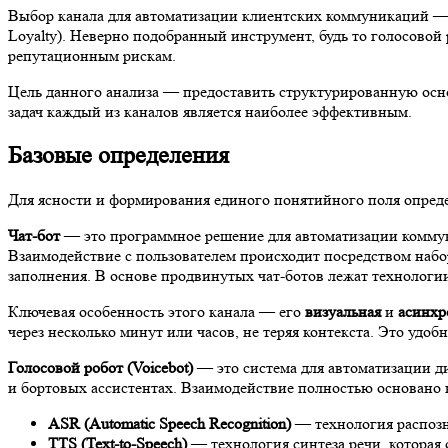
Выбор канала для автоматизации клиентских коммуникаций — э
Loyalty). Неверно подобранный инструмент, будь то голосовой
репутационным рискам.
Цель данного анализа — предоставить структурированную осно
задач каждый из каналов является наиболее эффективным.
Базовые определения
Для ясности и формирования единого понятийного поля опред
Чат-бот
— это программное решение для автоматизации комм
Взаимодействие с пользователем происходит посредством набор
заполнения. В основе продвинутых чат-ботов лежат технологи
Ключевая особенность этого канала — его
визуальная
и
асинхр
через несколько минут или часов, не теряя контекста. Это уд
Голосовой робот (Voicebot)
— это система для автоматизации д
и бортовых ассистентах. Взаимодействие полностью основано 
ASR (Automatic Speech Recognition)
— технология распозна
TTS (Text-to-Speech)
— технология синтеза речи, которая о