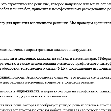
то стратегическое решение, которое напрямую влияет на опера
 робот или чат-бот, приводит к неэффективному расходованию р
ву для принятия взвешенного решения. Мы проведем сравнитель
елим ключевые характеристики каждого инструмента.
уникации в
текстовых каналах
: на сайтах, в мессенджерах (Tele
а текста, а также использования элементов графического интер
и обработки естественного языка (NLP), позволяющие им понима
онная
природа. Асинхронность означает, что пользователь может 
обно для решения несрочных вопросов в фоновом режиме.
иалогов в
аудиоканалах
, в первую очередь на телефонных линиях
на голосе и двух ключевых технологиях:
вания речи, которая преобразует устную речь человека в текст 
звучивает текстовые ответы робота, придавая его голосу естест