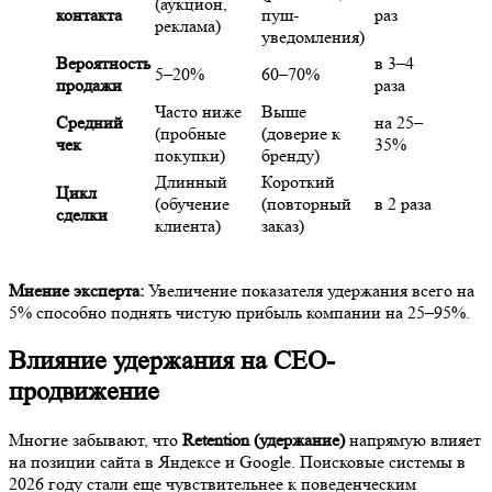
(аукцион,
контакта
пуш-
раз
реклама)
уведомления)
Вероятность
в 3–4
5–20%
60–70%
продажи
раза
Часто ниже
Выше
Средний
на 25–
(пробные
(доверие к
чек
35%
покупки)
бренду)
Длинный
Короткий
Цикл
(обучение
(повторный
в 2 раза
сделки
клиента)
заказ)
Мнение эксперта:
Увеличение показателя удержания всего на
5% способно поднять чистую прибыль компании на 25–95%.
Влияние удержания на СЕО-
продвижение
Многие забывают, что
Retention (удержание)
напрямую влияет
на позиции сайта в Яндексе и Google. Поисковые системы в
2026 году стали еще чувствительнее к поведенческим