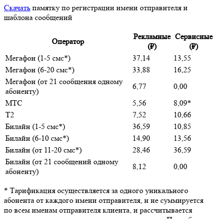
Скачать
памятку по регистрации имени отправителя и
шаблона сообщений
Рекламные
Сервисные
Оператор
(₽)
(₽)
Мегафон (1-5 смс*)
37,14
13,55
Мегафон (6-20 смс*)
33,88
16,25
Мегафон (от 21 сообщения одному
6,77
0,00
абоненту)
МТС
5,56
8,09*
T2
7,52
10,66
Билайн (1-5 смс*)
36,59
10,85
Билайн (6-10 смс*)
14,90
13,56
Билайн (от 11-20 смс*)
28,46
36,59
Билайн (от 21 сообщений одному
8,12
0,00
абоненту)
* Тарификация осуществляется за одного
уникального
абонента
от каждого имени отправителя, и не суммируется
по всем именам отправителя клиента, и рассчитывается