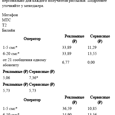
персонально для каждого получателя рассылки. Подробнее
уточняйте у менеджера.
Мегафон
МТС
T2
Билайн
Рекламные
Сервисные
Оператор
(₽)
(₽)
1-5 смс*
33,89
11,29
6-20 смс*
33,89
13,55
от 21 сообщения одному
6,77
0,00
абоненту
Рекламные
(₽)
Сервисные
(₽)
5,06
7,36*
Рекламные
(₽)
Сервисные
(₽)
5,73
5,73
Рекламные
Сервисные
Оператор
(₽)
(₽)
1-5 смс*
36,59
10,85
6-10 смс*
14,90
13,56